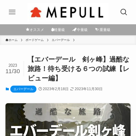
オススメ
軽量級
中量級
重量級
ホーム
ボードゲーム
エバーデール
【エバーデール 剣ヶ峰】過酷な
2023
旅路！待ち受ける６つの試練【レ
11/30
ビュー編】
2023年2月18日
2023年11月30日
エバーデール