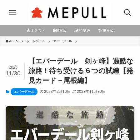
オススメ
軽量級
中量級
重量級
ホーム
ボードゲーム
エバーデール
【エバーデール 剣ヶ峰】過酷な
2023
旅路！待ち受ける６つの試練【発
11/30
見カード－尾根編】
2023年2月16日
2023年11月30日
エバーデール