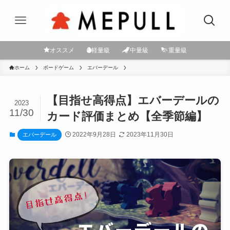
オススメ
軽量級
中量級
重量級
ホーム
ボードゲーム
エバーデール
【目指せ高得点】エバーデールの
2023
11/30
カード評価まとめ【全季節編】
2022年9月28日
2023年11月30日
エバーデール