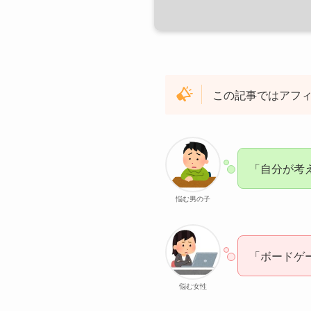
この記事ではアフ
「自分が考
悩む男の子
「ボードゲ
悩む女性