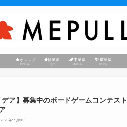
軽量級
中量級
重量級
オススメ
Pick up!
Light
Midium
Heavy
イデア】募集中のボードゲームコンテス
ア
2023年11月30日