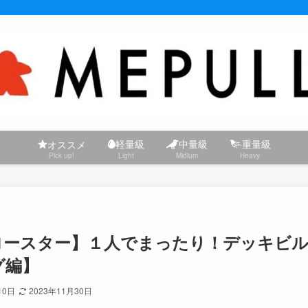
軽量級
中量級
重量級
オススメ
Pick up!
Light
Midium
Heavy
ロースター】１人でまったり！デッキビ
グ編】
10日
2023年11月30日